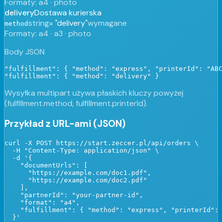
Formaty
:
a4 · photo
delivery
Dostawa kurierska
string
=
"delivery"
wymagane
method
Formaty
:
a4 · a3 · photo
Body JSON
"fulfillment": { "method": "express", "printerId": "ABC
"fulfillment": { "method": "delivery" }
Wysyłka multipart używa płaskich kluczy powyżej
(fulfillment.method, fulfillment.printerId).
Przykład z URL-ami (JSON)
curl -X POST https://start.zeccer.pl/api/orders \

  -H "Content-Type: application/json" \

  -d '{

    "documentUrls": [

      "https://example.com/doc1.pdf",

      "https://example.com/doc2.pdf"

    ],

    "partnerId": "your-partner-id",

    "format": "a4",

    "fulfillment": { "method": "express", "printerId": 
  }'