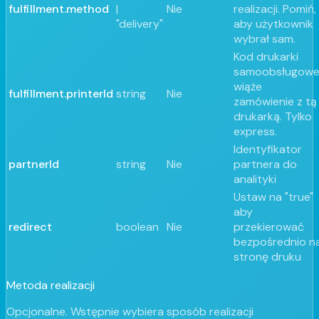
fulfillment.method
|
Nie
realizacji. Pomiń,
"delivery"
aby użytkownik
wybrał sam.
Kod drukarki
samoobsługowej
wiąże
fulfillment.printerId
string
Nie
zamówienie z tą
drukarką. Tylko
express.
Identyfikator
partnerId
string
Nie
partnera do
analityki
Ustaw na "true"
aby
redirect
boolean
Nie
przekierować
bezpośrednio n
stronę druku
Metoda realizacji
Opcjonalne. Wstępnie wybiera sposób realizacji