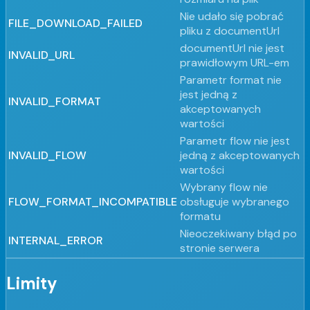
Nie udało się pobrać
FILE_DOWNLOAD_FAILED
pliku z documentUrl
documentUrl nie jest
INVALID_URL
prawidłowym URL-em
Parametr format nie
jest jedną z
INVALID_FORMAT
akceptowanych
wartości
Parametr flow nie jest
INVALID_FLOW
jedną z akceptowanych
wartości
Wybrany flow nie
FLOW_FORMAT_INCOMPATIBLE
obsługuje wybranego
formatu
Nieoczekiwany błąd po
INTERNAL_ERROR
stronie serwera
Limity