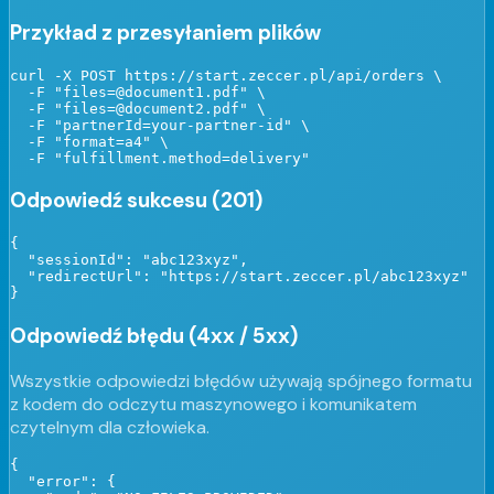
Przykład z przesyłaniem plików
curl -X POST https://start.zeccer.pl/api/orders \

  -F "files=@document1.pdf" \

  -F "files=@document2.pdf" \

  -F "partnerId=your-partner-id" \

  -F "format=a4" \

  -F "fulfillment.method=delivery"
Odpowiedź sukcesu (201)
{

  "sessionId": "abc123xyz",

  "redirectUrl": "https://start.zeccer.pl/abc123xyz"

}
Odpowiedź błędu (4xx / 5xx)
Wszystkie odpowiedzi błędów używają spójnego formatu
z kodem do odczytu maszynowego i komunikatem
czytelnym dla człowieka.
{

  "error": {
