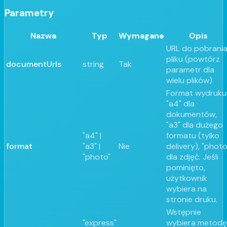
Parametry
Nazwa
Typ
Wymagane
Opis
URL do pobrani
pliku (powtórz
documentUrls
string
Tak
parametr dla
wielu plików)
Format wydruku
"a4" dla
dokumentów,
"a3" dla dużego
"a4" |
formatu (tylko
format
"a3" |
Nie
delivery), "photo
"photo"
dla zdjęć. Jeśli
pominięto,
użytkownik
wybiera na
stronie druku.
Wstępnie
"express"
wybiera metodę