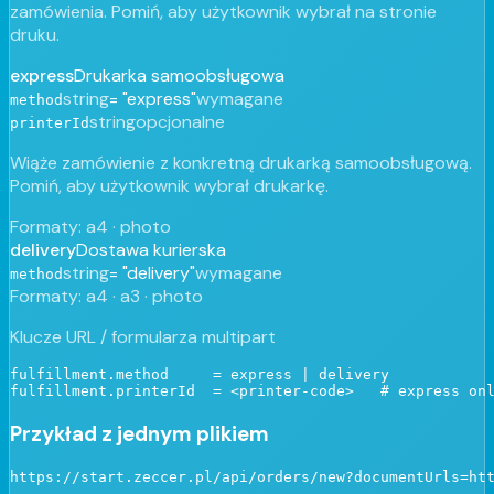
zamówienia. Pomiń, aby użytkownik wybrał na stronie
druku.
express
Drukarka samoobsługowa
string
=
"express"
wymagane
method
string
opcjonalne
printerId
Wiąże zamówienie z konkretną drukarką samoobsługową.
Pomiń, aby użytkownik wybrał drukarkę.
Formaty
:
a4 · photo
delivery
Dostawa kurierska
string
=
"delivery"
wymagane
method
Formaty
:
a4 · a3 · photo
Klucze URL / formularza multipart
fulfillment.method     = express | delivery

fulfillment.printerId  = <printer-code>   # express on
Przykład z jednym plikiem
https://start.zeccer.pl/api/orders/new?documentUrls=ht