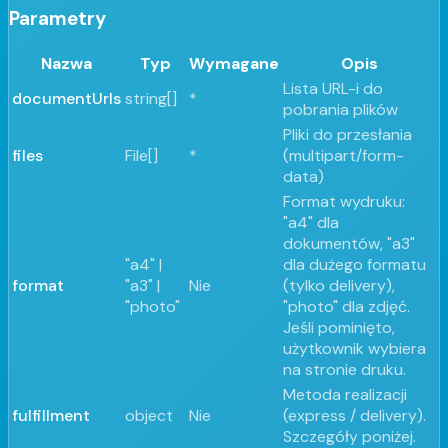
Parametry
Nazwa
Typ
Wymagane
Opis
Lista URL-i do
documentUrls
string[]
*
pobrania plików
Pliki do przesłania
files
File[]
*
(multipart/form-
data)
Format wydruku:
"a4" dla
dokumentów, "a3"
"a4" |
dla dużego formatu
format
"a3" |
Nie
(tylko delivery),
"photo"
"photo" dla zdjęć.
Jeśli pominięto,
użytkownik wybiera
na stronie druku.
Metoda realizacji
fulfillment
object
Nie
(express / delivery).
Szczegóły poniżej.