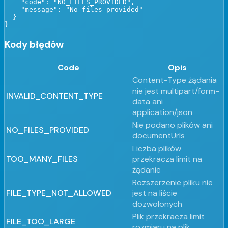
    "code": "NO_FILES_PROVIDED",

    "message": "No files provided"

  }

}
Kody błędów
Code
Opis
Content-Type żądania
nie jest multipart/form-
INVALID_CONTENT_TYPE
data ani
application/json
Nie podano plików ani
NO_FILES_PROVIDED
documentUrls
Liczba plików
TOO_MANY_FILES
przekracza limit na
żądanie
Rozszerzenie pliku nie
FILE_TYPE_NOT_ALLOWED
jest na liście
dozwolonych
Plik przekracza limit
FILE_TOO_LARGE
rozmiaru na plik