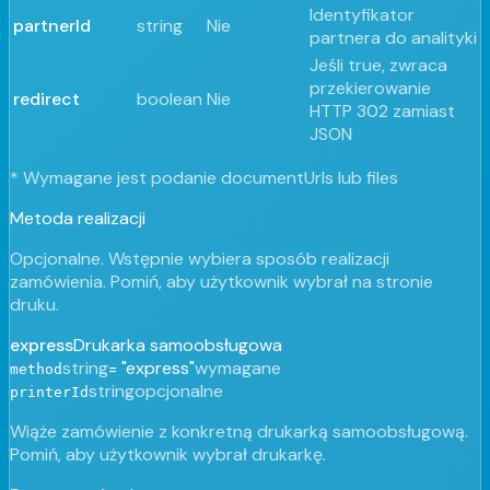
Identyfikator
partnerId
string
Nie
partnera do analityki
Jeśli true, zwraca
przekierowanie
redirect
boolean
Nie
HTTP 302 zamiast
JSON
*
Wymagane jest podanie documentUrls lub files
Metoda realizacji
Opcjonalne. Wstępnie wybiera sposób realizacji
zamówienia. Pomiń, aby użytkownik wybrał na stronie
druku.
express
Drukarka samoobsługowa
string
=
"express"
wymagane
method
string
opcjonalne
printerId
Wiąże zamówienie z konkretną drukarką samoobsługową.
Pomiń, aby użytkownik wybrał drukarkę.